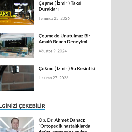
Çeşme ( İzmir ) Taksi
Durakları
Temmuz 25, 2026
Çeşme’de Unutulmaz Bir
Amalfi Beach Deneyimi
Ağustos 9, 2024
Çeşme ( İzmir ) Su Kesintisi
Haziran 27, 2026
İLGINIZI ÇEKEBILIR
Op. Dr. Ahmet Danacı:
“Ortopedik hastalıklarda
doğru zamanda yapılan