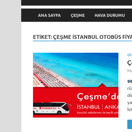
ANA SAYFA
ÇEŞME
HAVA DURUMU
ETIKET:
ÇEŞME İSTANBUL OTOBÜS FIY
ÇE
Ç
Ma
rü
di
ya
İs