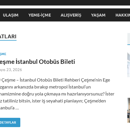
ULAŞIM
YEME-İÇME
ALIŞVERIŞ
YAŞAM
HAKKI
ATLARI
ŞME
eşme İstanbul Otobüs Bileti
yıs 23, 2026
Çeşme – İstanbul Otobüs Bileti Rehberi Çeşme’nin Ege
zgarını arkanızda bırakıp metropol İstanbul’un
namizmine doğru yola çıkmaya mı hazırlanıyorsunuz? İster
z tatiliniz bitsin, ister iş seyahati planlayın; Çeşme’den
tanbul’a …
DETAYLAR