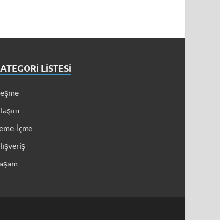
ATEGORI LISTESI
eşme
laşım
eme-İçme
lışveriş
aşam