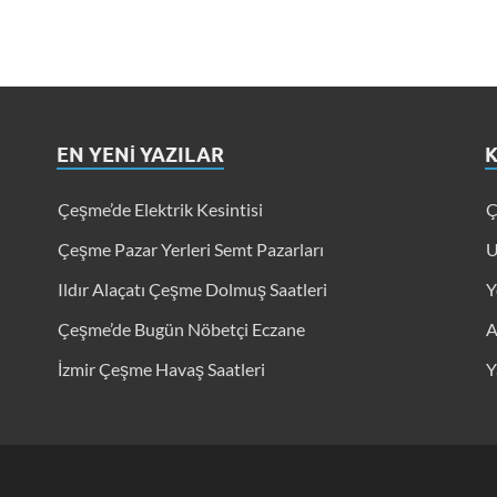
EN YENI YAZILAR
K
Çeşme’de Elektrik Kesintisi
Ç
Çeşme Pazar Yerleri Semt Pazarları
U
Ildır Alaçatı Çeşme Dolmuş Saatleri
Y
Çeşme’de Bugün Nöbetçi Eczane
A
İzmir Çeşme Havaş Saatleri
Y