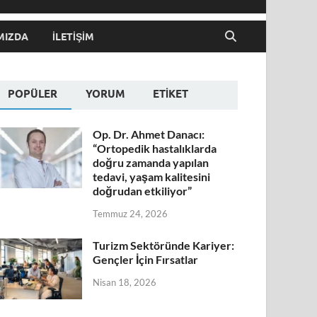
MIZDA
İLETIŞIM
POPÜLER
YORUM
ETIKET
Op. Dr. Ahmet Danacı:
“Ortopedik hastalıklarda
doğru zamanda yapılan
tedavi, yaşam kalitesini
doğrudan etkiliyor”
Temmuz 24, 2026
Turizm Sektöründe Kariyer:
Gençler İçin Fırsatlar
Nisan 18, 2026