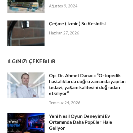
Ağustos 9, 2024
Çeşme ( İzmir ) Su Kesintisi
Haziran 27, 2026
İLGINIZI ÇEKEBILIR
Op. Dr. Ahmet Danacı: “Ortopedik
hastalıklarda doğru zamanda yapılan
tedavi, yaşam kalitesini doğrudan
etkiliyor”
Temmuz 24, 2026
Yeni Nesil Oyun Deneyimi Ev
Ortamında Daha Popüler Hale
Geliyor