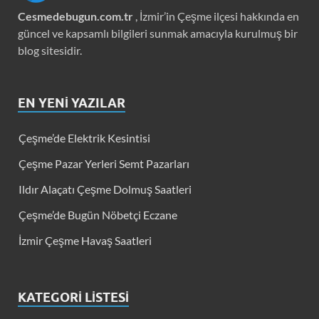
Cesmedebugun.com.tr
, İzmir’in Çeşme ilçesi hakkında en
güncel ve kapsamlı bilgileri sunmak amacıyla kurulmuş bir
blog sitesidir.
EN YENI YAZILAR
Çeşme’de Elektrik Kesintisi
Çeşme Pazar Yerleri Semt Pazarları
Ildır Alaçatı Çeşme Dolmuş Saatleri
Çeşme’de Bugün Nöbetçi Eczane
İzmir Çeşme Havaş Saatleri
KATEGORI LISTESI