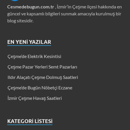
Cesmedebugun.com.tr
, İzmir’in Çeşme ilçesi hakkında en
güncel ve kapsamlı bilgileri sunmak amacıyla kurulmuş bir
blog sitesidir.
EN YENI YAZILAR
Çeşme’de Elektrik Kesintisi
Çeşme Pazar Yerleri Semt Pazarları
Ildır Alaçatı Çeşme Dolmuş Saatleri
Çeşme’de Bugün Nöbetçi Eczane
İzmir Çeşme Havaş Saatleri
KATEGORI LISTESI