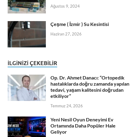
Ağustos 9, 2024
Çeşme ( İzmir ) Su Kesintisi
Haziran 27, 2026
İLGINIZI ÇEKEBILIR
Op. Dr. Ahmet Danacı: “Ortopedik
hastalıklarda doğru zamanda yapılan
tedavi, yaşam kalitesini doğrudan
etkiliyor”
Temmuz 24, 2026
Yeni Nesil Oyun Deneyimi Ev
Ortamında Daha Popüler Hale
Geliyor