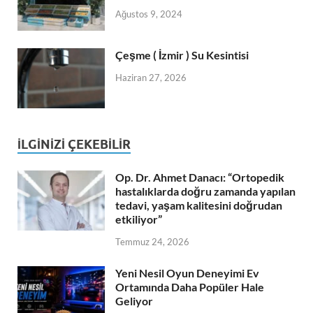
Ağustos 9, 2024
Çeşme ( İzmir ) Su Kesintisi
Haziran 27, 2026
İLGINIZI ÇEKEBILIR
Op. Dr. Ahmet Danacı: “Ortopedik
hastalıklarda doğru zamanda yapılan
tedavi, yaşam kalitesini doğrudan
etkiliyor”
Temmuz 24, 2026
Yeni Nesil Oyun Deneyimi Ev
Ortamında Daha Popüler Hale
Geliyor