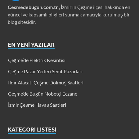
Cesmedebugun.com.tr
, İzmir’in Çeşme ilçesi hakkında en
güncel ve kapsamlı bilgileri sunmak amacıyla kurulmuş bir
blog sitesidir.
EN YENI YAZILAR
Çeşme’de Elektrik Kesintisi
Çeşme Pazar Yerleri Semt Pazarları
Ildır Alaçatı Çeşme Dolmuş Saatleri
Çeşme’de Bugün Nöbetçi Eczane
İzmir Çeşme Havaş Saatleri
KATEGORI LISTESI