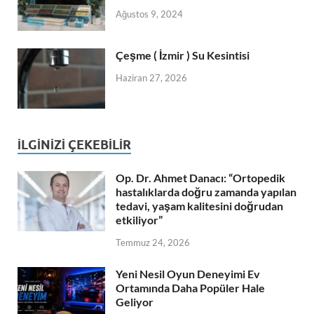
Ağustos 9, 2024
Çeşme ( İzmir ) Su Kesintisi
Haziran 27, 2026
İLGINIZI ÇEKEBILIR
Op. Dr. Ahmet Danacı: “Ortopedik
hastalıklarda doğru zamanda yapılan
tedavi, yaşam kalitesini doğrudan
etkiliyor”
Temmuz 24, 2026
Yeni Nesil Oyun Deneyimi Ev
Ortamında Daha Popüler Hale
Geliyor