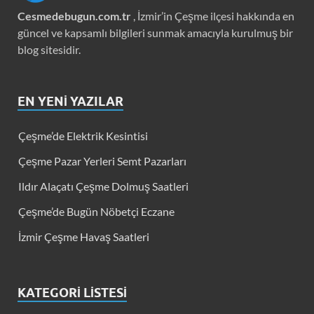
Cesmedebugun.com.tr
, İzmir’in Çeşme ilçesi hakkında en
güncel ve kapsamlı bilgileri sunmak amacıyla kurulmuş bir
blog sitesidir.
EN YENI YAZILAR
Çeşme’de Elektrik Kesintisi
Çeşme Pazar Yerleri Semt Pazarları
Ildır Alaçatı Çeşme Dolmuş Saatleri
Çeşme’de Bugün Nöbetçi Eczane
İzmir Çeşme Havaş Saatleri
KATEGORI LISTESI