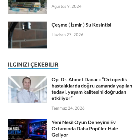
Ağustos 9, 2024
Çeşme ( İzmir ) Su Kesintisi
Haziran 27, 2026
İLGINIZI ÇEKEBILIR
Op. Dr. Ahmet Danacı: “Ortopedik
hastalıklarda doğru zamanda yapılan
tedavi, yaşam kalitesini doğrudan
etkiliyor”
Temmuz 24, 2026
Yeni Nesil Oyun Deneyimi Ev
Ortamında Daha Popüler Hale
Geliyor